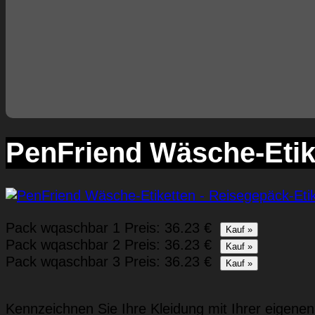
PenFriend Wäsche-Etike
Pack wqaschbar 1
Preis: 36.23 €
Pack wqaschbar 2
Preis: 36.23 €
Pack wqaschbar 3
Preis: 36.23 €
Kennzeichnen Sie Ihre Kleidung mit Ihrer eigene