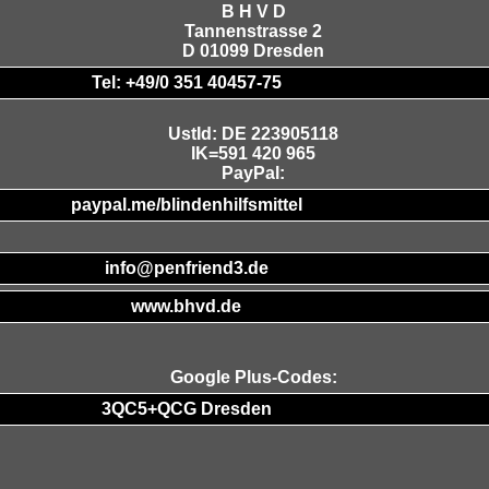
B H V D
Tannenstrasse 2
D 01099 Dresden
Tel: +49/0 351 40457-75
UstId:
DE 223905118
IK=591 420 965
PayPal:
paypal.me/blindenhilfsmittel
info@penfriend3.de
www.bhvd.de
Google Plus-Codes:
3QC5+QCG Dresden