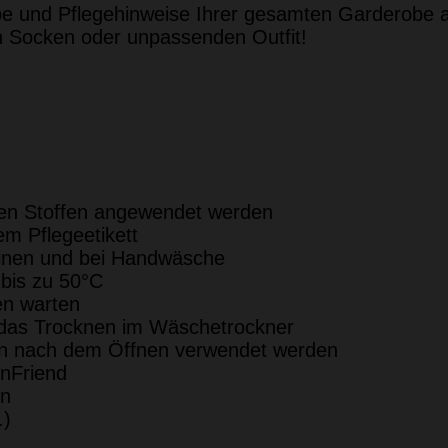
e und Pflegehinweise Ihrer gesamten Garderobe a
n Socken oder unpassenden Outfit!
ten Stoffen angewendet werden
em Pflegeetikett
hinen und bei Handwäsche
 bis zu 50°C
n warten
r das Trocknen im Wäschetrockner
ten nach dem Öffnen verwendet werden
enFriend
en
.)